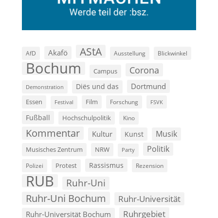
AStA
Akafö
AfD
Ausstellung
Blickwinkel
Bochum
Corona
Campus
Dortmund
Diës und das
Demonstration
Film
Essen
Forschung
FSVK
Festival
Fußball
Hochschulpolitik
Kino
Kommentar
Musik
Kultur
Kunst
Politik
Musisches Zentrum
NRW
Party
Rassismus
Polizei
Protest
Rezension
RUB
Ruhr-Uni
Ruhr-Uni Bochum
Ruhr-Universität
Ruhrgebiet
Ruhr-Universität Bochum