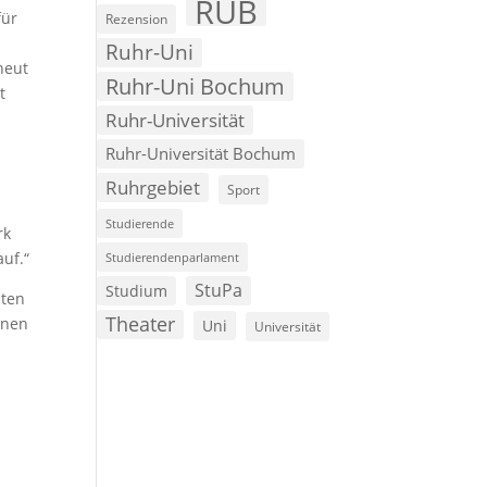
RUB
für
Rezension
Ruhr-Uni
neut
Ruhr-Uni Bochum
t
Ruhr-Universität
Ruhr-Universität Bochum
Ruhrgebiet
Sport
Studierende
rk
auf.“
Studierendenparlament
StuPa
Studium
hten
Theater
nnen
Uni
Universität