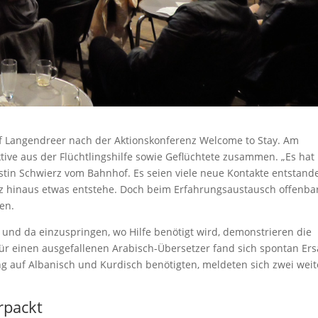
hof Langendreer nach der Aktionskonferenz Welcome to Stay. Am
ve aus der Flüchtlingshilfe sowie Geflüchtete zusammen. „Es hat
stin Schwierz vom Bahnhof. Es seien viele neue Kontakte entstand
nz hinaus etwas entstehe. Doch beim Erfahrungsaustausch offenba
en.
en und da einzuspringen, wo Hilfe benötigt wird, demonstrieren die
ür einen ausgefallenen Arabisch-Übersetzer fand sich spontan Ers
ng auf Albanisch und Kurdisch benötigten, meldeten sich zwei weit
erpackt