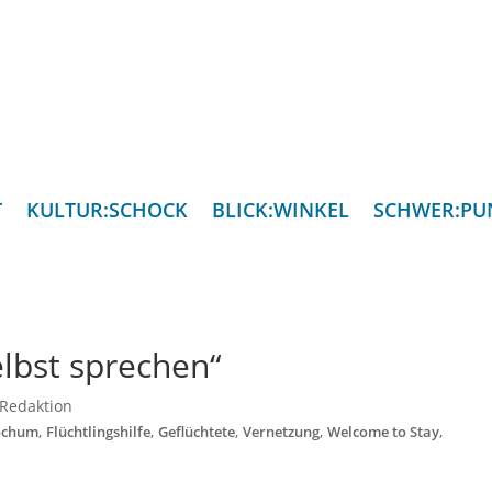
T
KULTUR:SCHOCK
BLICK:WINKEL
SCHWER:PU
elbst sprechen“
Redaktion
,
,
,
,
,
ochum
Flüchtlingshilfe
Geflüchtete
Vernetzung
Welcome to Stay