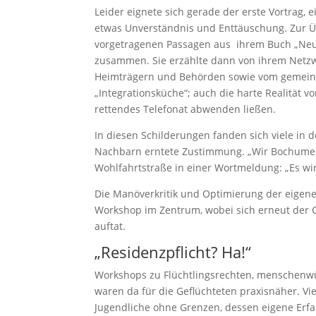
Leider eignete sich gerade der erste Vortrag, e
etwas Unverständnis und Enttäuschung. Zur Üb
vorgetragenen Passagen aus ihrem Buch „Neu
zusammen. Sie erzählte dann von ihrem Netz
Heimträgern und Behörden sowie vom gemein
„Integrationsküche“; auch die harte Realität
rettendes Telefonat abwenden ließen.
In diesen Schilderungen fanden sich viele in d
Nachbarn erntete Zustimmung. „Wir Bochumer 
Wohlfahrtstraße in einer Wortmeldung: „Es wird
Die Manöverkritik und Optimierung der eigen
Workshop im Zentrum, wobei sich erneut der G
auftat.
„Residenzpflicht? Ha!“
Workshops zu Flüchtlingsrechten, menschenwü
waren da für die Geflüchteten praxisnäher. Vi
Jugendliche ohne Grenzen, dessen eigene Erfa