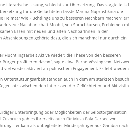
ine literarische Lesung, schlecht zur Übersetzung. Das sorgte teils 
ersetzung für die Geflüchteten fasste Marina Naprushkina die
e Heimat? Wie Flüchtlinge uns zu besseren Nachbarn machen“ er
werk Neue Nachbarschaft Moabit, von Sprachkursen, Problemen mi
samen Essen mit neuen und alten NachbarInnen in der
 von Abschiebungen gehörte dazu, die sich manchmal nur durch ein
er Flüchtlingsarbeit Aktive wieder; die These von den besseren
Bürger profitieren davon“, sagte etwa Bernd Vössing vom Netzwe
 viel wieder aktiviert an politischem Engagement. Es lebt wieder 
en Unterstützungsarbeit standen auch in dem am stärksten besuc
egensatz zwischen den Interessen der Geflüchteten und AktivistI
rdiger Unterbringung oder Möglichkeiten der Selbstorganisation
el Zuspruch gab es ihrerseits auch für Musa Bala Darboe von
hrung – er kam als unbegleiteter Minderjähriger aus Gambia nach