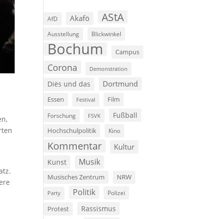
AStA
Akafö
AfD
Ausstellung
Blickwinkel
Bochum
Campus
Corona
Demonstration
Dortmund
Diës und das
Film
Essen
Festival
Fußball
Forschung
FSVK
en,
rten
Hochschulpolitik
Kino
Kommentar
Kultur
Musik
Kunst
atz.
Musisches Zentrum
NRW
ere
Politik
Polizei
Party
Rassismus
Protest