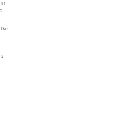
uns
t
! Das
so