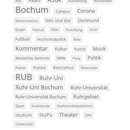
Akafö
AfD
Ausstellung
Blickwinkel
Bochum
Corona
Campus
Dortmund
Diës und das
Demonstration
Film
Essen
Forschung
FSVK
Festival
Fußball
Hochschulpolitik
Kino
Kommentar
Musik
Kultur
Kunst
Politik
Musisches Zentrum
NRW
Party
Rassismus
Polizei
Protest
Rezension
RUB
Ruhr-Uni
Ruhr-Uni Bochum
Ruhr-Universität
Ruhrgebiet
Ruhr-Universität Bochum
Sport
Studierende
Studierendenparlament
Theater
StuPa
Studium
Uni
Universität