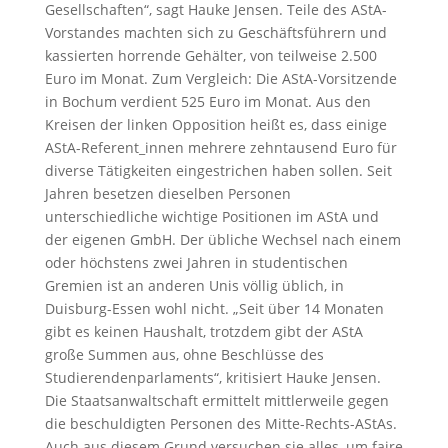
Gesellschaften“, sagt Hauke Jensen. Teile des AStA-
Vorstandes machten sich zu Geschäftsführern und
kassierten horrende Gehälter, von teilweise 2.500
Euro im Monat. Zum Vergleich: Die AStA-Vorsitzende
in Bochum verdient 525 Euro im Monat. Aus den
Kreisen der linken Opposition heißt es, dass einige
AStA-Referent_innen mehrere zehntausend Euro für
diverse Tätigkeiten eingestrichen haben sollen. Seit
Jahren besetzen dieselben Personen
unterschiedliche wichtige Positionen im AStA und
der eigenen GmbH. Der übliche Wechsel nach einem
oder höchstens zwei Jahren in studentischen
Gremien ist an anderen Unis völlig üblich, in
Duisburg-Essen wohl nicht. „Seit über 14 Monaten
gibt es keinen Haushalt, trotzdem gibt der AStA
große Summen aus, ohne Beschlüsse des
Studierendenparlaments“, kritisiert Hauke Jensen.
Die Staatsanwaltschaft ermittelt mittlerweile gegen
die beschuldigten Personen des Mitte-Rechts-AStAs.
Auch aus diesem Grund versuchen sie alles, um faire