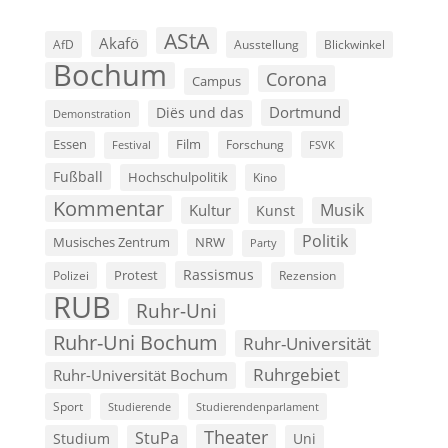
AStA
Akafö
AfD
Ausstellung
Blickwinkel
Bochum
Corona
Campus
Dortmund
Diës und das
Demonstration
Film
Essen
Forschung
FSVK
Festival
Fußball
Hochschulpolitik
Kino
Kommentar
Musik
Kultur
Kunst
Politik
Musisches Zentrum
NRW
Party
Rassismus
Polizei
Protest
Rezension
RUB
Ruhr-Uni
Ruhr-Uni Bochum
Ruhr-Universität
Ruhrgebiet
Ruhr-Universität Bochum
Sport
Studierende
Studierendenparlament
Theater
StuPa
Studium
Uni