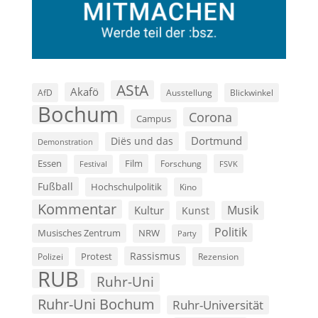
AStA
Akafö
AfD
Ausstellung
Blickwinkel
Bochum
Corona
Campus
Dortmund
Diës und das
Demonstration
Film
Essen
Forschung
FSVK
Festival
Fußball
Hochschulpolitik
Kino
Kommentar
Musik
Kultur
Kunst
Politik
Musisches Zentrum
NRW
Party
Rassismus
Polizei
Protest
Rezension
RUB
Ruhr-Uni
Ruhr-Uni Bochum
Ruhr-Universität