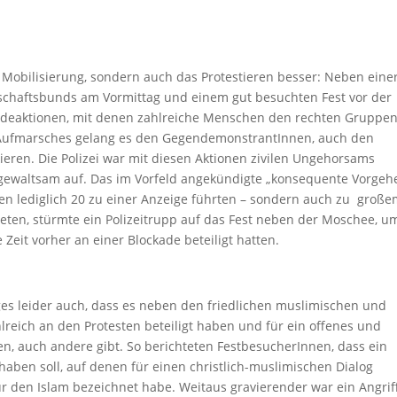
e Mobilisierung, sondern auch das Protestieren besser: Neben eine
chaftsbunds am Vormittag und einem gut besuchten Fest vor der
adeaktionen, mit denen zahlreiche Menschen den rechten Gruppe
Aufmarsches gelang es den GegendemonstrantInnen, auch den
ieren. Die Polizei war mit diesen Aktionen zivilen Ungehorsams
 gewaltsam auf. Das im Vorfeld angekündigte „konsequente Vorgeh
en lediglich 20 zu einer Anzeige führten – sondern auch zu groß
eten, stürmte ein Polizeitrupp auf das Fest neben der Moschee, u
 Zeit vorher an einer Blockade beteiligt hatten.
ages leider auch, dass es neben den friedlichen muslimischen und
lreich an den Protesten beteiligt haben und für ein offenes und
n, auch andere gibt. So berichteten FestbesucherInnen, dass ein
 haben soll, auf denen für einen christlich-muslimischen Dialog
r den Islam bezeichnet habe. Weitaus gravierender war ein Angrif