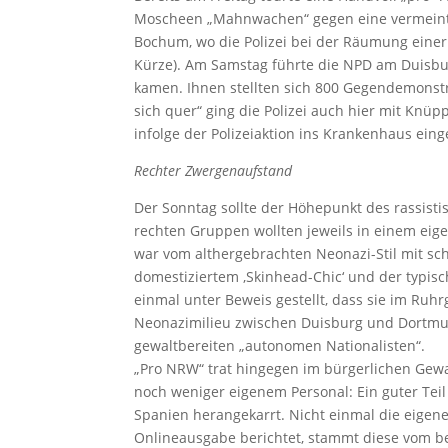
Moscheen „Mahnwachen“ gegen eine vermeintli
Bochum, wo die Polizei bei der Räumung einer 
Kürze). Am Samstag führte die NPD am Duisb
kamen. Ihnen stellten sich 800 Gegendemonst
sich quer“ ging die Polizei auch hier mit Knü
infolge der Polizeiaktion ins Krankenhaus einge
Rechter Zwergenaufstand
Der Sonntag sollte der Höhepunkt des rassis
rechten Gruppen wollten jeweils in einem ei
war vom althergebrachten Neonazi-Stil mit sch
domestiziertem ‚Skinhead-Chic‘ und der typisc
einmal unter Beweis gestellt, dass sie im Ruhrg
Neonazimilieu zwischen Duisburg und Dortmund
gewaltbereiten „autonomen Nationalisten“.
„Pro NRW“ trat hingegen im bürgerlichen Gewa
noch weniger eigenem Personal: Ein guter Tei
Spanien herangekarrt. Nicht einmal die eigene 
Onlineausgabe berichtet, stammt diese vom be