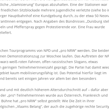
che „Islamisierung“ Europas abzuhalten. Eine der Stationen war
friedlichen Sitzblockade mehrere Jugendliche verletzte (siehe bo i
urger Hauptbahnhof eine Kundgebung durch, zu der etwa 50 Neon
rantInnen entgegen. Nach Angaben des Bündnisses „Duisburg stel
ppeln und Pfefferspray gegen Protestierende vor. Eine Frau wurde
liefert.
tischen Tourprogramms von NPD und „pro NRW“ werden. Die beide
genen Demonstrationszug zur Moschee laufen. Das Auftreten der N
warz-weiß-roten Fahnen, offen rassistischen Slogans, etwas
h geringen TeilnehmerInnenzahl geprägt. Die Partei hat damit wie
ebiet kaum mobilisierungsfähig ist. Das Potential hierfür liegt im
 bereits seit einigen Jahren vor allem bei den besonders
nd und mit deutlich höherem Altersdurchschnitt auf – dafür aber
l der „pro“-TeilnehmerInnen wurde aus Österreich, Frankreich und
Bühne hat „pro NRW“ selbst gestellt: Wie Die Zeit in ihrer
lgischen „Vlaams Belang“, der auch die zugehörige rechte Securit