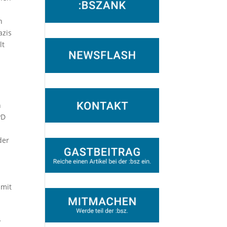
n
azis
lt
n
PD
der
 mit
y