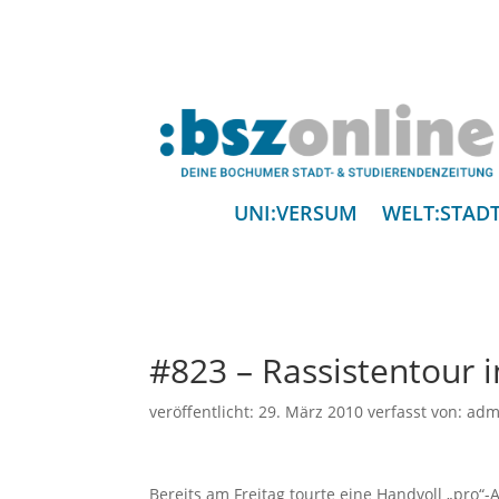
UNI:VERSUM
WELT:STAD
#823 – Rassistentour i
veröffentlicht:
29. März 2010
verfasst von:
adm
Bereits am Freitag tourte eine Handvoll „pro“