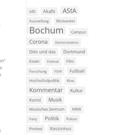
AStA
Akafö
AfD
Ausstellung
Blickwinkel
r
Bochum
Campus
n
Corona
Demonstration
Dortmund
Diës und das
en“
Film
Essen
Festival
em
Fußball
Forschung
FSVK
m
Hochschulpolitik
Kino
Kommentar
Kultur
Musik
Kunst
Musisches Zentrum
NRW
Politik
Polizei
Party
Rassismus
Protest
f