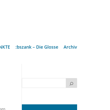
NKTE
:bszank – Die Glosse
Archiv
enen