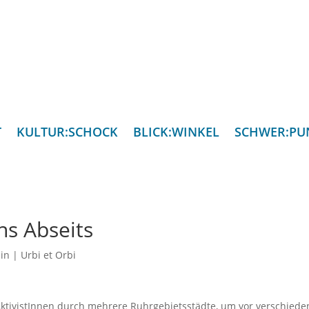
T
KULTUR:SCHOCK
BLICK:WINKEL
SCHWER:PU
ns Abseits
in
|
Urbi et Orbi
-AktivistInnen durch mehrere Ruhrgebietsstädte, um vor verschied