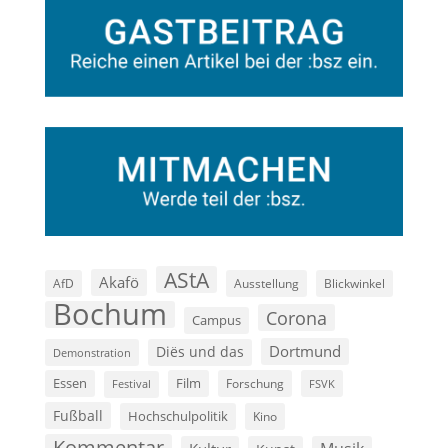
AStA
Akafö
AfD
Ausstellung
Blickwinkel
Bochum
Corona
Campus
Dortmund
Diës und das
Demonstration
Film
Essen
Forschung
FSVK
Festival
Fußball
Hochschulpolitik
Kino
Kommentar