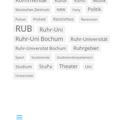
Musik
Kultur
Kunst
Politik
Musisches Zentrum
NRW
Party
Rassismus
Polizei
Protest
Rezension
RUB
Ruhr-Uni
Ruhr-Uni Bochum
Ruhr-Universität
Ruhrgebiet
Ruhr-Universität Bochum
Sport
Studierende
Studierendenparlament
Theater
StuPa
Studium
Uni
Universität