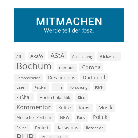
AStA
Akafö
AfD
Ausstellung
Blickwinkel
Bochum
Corona
Campus
Dortmund
Diës und das
Demonstration
Film
Essen
Forschung
FSVK
Festival
Fußball
Hochschulpolitik
Kino
Kommentar
Musik
Kultur
Kunst
Politik
Musisches Zentrum
NRW
Party
Rassismus
Polizei
Protest
Rezension
RUB