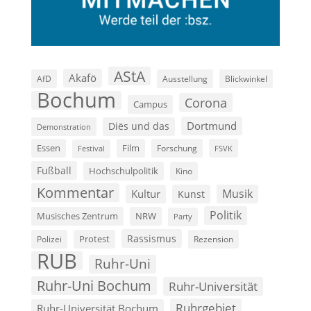
AStA
Akafö
AfD
Ausstellung
Blickwinkel
Bochum
Corona
Campus
Dortmund
Diës und das
Demonstration
Film
Essen
Forschung
FSVK
Festival
Fußball
Hochschulpolitik
Kino
Kommentar
Musik
Kultur
Kunst
Politik
Musisches Zentrum
NRW
Party
Rassismus
Polizei
Protest
Rezension
RUB
Ruhr-Uni
Ruhr-Uni Bochum
Ruhr-Universität
Ruhrgebiet
Ruhr-Universität Bochum