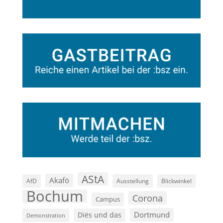
AStA
Akafö
AfD
Ausstellung
Blickwinkel
Bochum
Corona
Campus
Dortmund
Diës und das
Demonstration