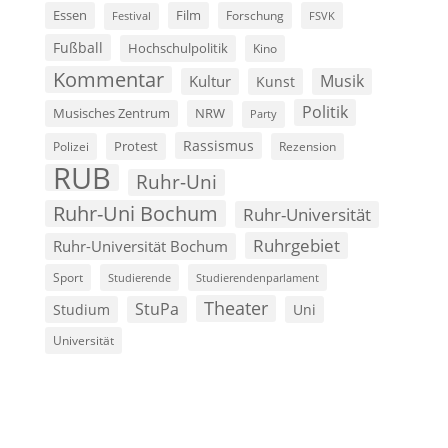
Film
Essen
Forschung
FSVK
Festival
Fußball
Hochschulpolitik
Kino
Kommentar
Musik
Kultur
Kunst
Politik
Musisches Zentrum
NRW
Party
Rassismus
Polizei
Protest
Rezension
RUB
Ruhr-Uni
Ruhr-Uni Bochum
Ruhr-Universität
Ruhrgebiet
Ruhr-Universität Bochum
Sport
Studierende
Studierendenparlament
Theater
StuPa
Studium
Uni
Universität