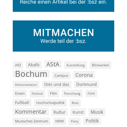
AStA
Akafö
AfD
Ausstellung
Blickwinkel
Bochum
Corona
Campus
Dortmund
Diës und das
Demonstration
Film
Essen
Forschung
FSVK
Festival
Fußball
Hochschulpolitik
Kino
Kommentar
Musik
Kultur
Kunst
Politik
Musisches Zentrum
NRW
Party