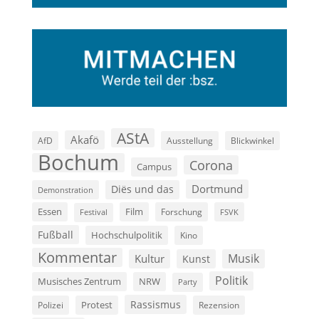
AStA
Akafö
AfD
Ausstellung
Blickwinkel
Bochum
Corona
Campus
Dortmund
Diës und das
Demonstration
Film
Essen
Forschung
FSVK
Festival
Fußball
Hochschulpolitik
Kino
Kommentar
Musik
Kultur
Kunst
Politik
Musisches Zentrum
NRW
Party
Rassismus
Polizei
Protest
Rezension