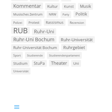
Kommentar
Musik
Kultur
Kunst
Politik
Musisches Zentrum
NRW
Party
Rassismus
Polizei
Protest
Rezension
RUB
Ruhr-Uni
Ruhr-Uni Bochum
Ruhr-Universität
Ruhrgebiet
Ruhr-Universität Bochum
Sport
Studierende
Studierendenparlament
Theater
StuPa
Studium
Uni
Universität