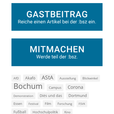
AStA
Akafö
AfD
Ausstellung
Blickwinkel
Bochum
Corona
Campus
Dortmund
Diës und das
Demonstration
Film
Essen
Forschung
FSVK
Festival
Fußball
Hochschulpolitik
Kino