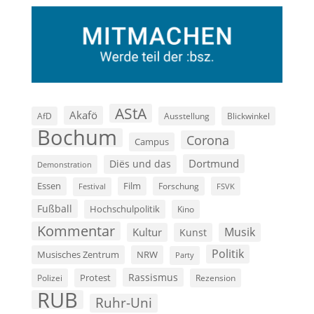
AStA
Akafö
AfD
Ausstellung
Blickwinkel
Bochum
Corona
Campus
Dortmund
Diës und das
Demonstration
Film
Essen
Forschung
FSVK
Festival
Fußball
Hochschulpolitik
Kino
Kommentar
Musik
Kultur
Kunst
Politik
Musisches Zentrum
NRW
Party
Rassismus
Polizei
Protest
Rezension
RUB
Ruhr-Uni