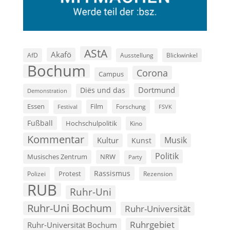
AStA
Akafö
AfD
Ausstellung
Blickwinkel
Bochum
Corona
Campus
Dortmund
Diës und das
Demonstration
Film
Essen
Forschung
FSVK
Festival
Fußball
Hochschulpolitik
Kino
Kommentar
Musik
Kultur
Kunst
Politik
Musisches Zentrum
NRW
Party
Rassismus
Polizei
Protest
Rezension
RUB
Ruhr-Uni
Ruhr-Uni Bochum
Ruhr-Universität
Ruhrgebiet
Ruhr-Universität Bochum