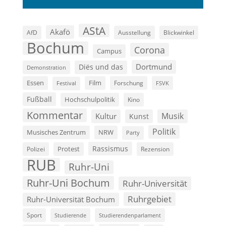
AStA
Akafö
AfD
Ausstellung
Blickwinkel
Bochum
Corona
Campus
Dortmund
Diës und das
Demonstration
Film
Essen
Forschung
FSVK
Festival
Fußball
Hochschulpolitik
Kino
Kommentar
Musik
Kultur
Kunst
Politik
Musisches Zentrum
NRW
Party
Rassismus
Polizei
Protest
Rezension
RUB
Ruhr-Uni
Ruhr-Uni Bochum
Ruhr-Universität
Ruhrgebiet
Ruhr-Universität Bochum
Sport
Studierende
Studierendenparlament