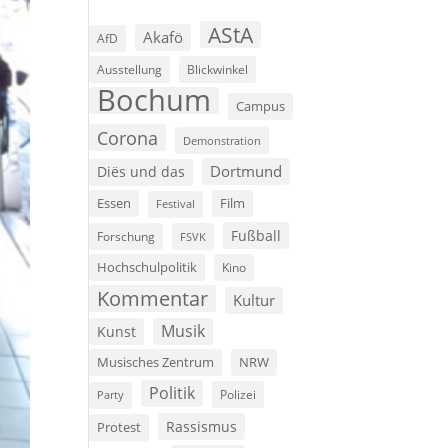
AStA
Akafö
AfD
Ausstellung
Blickwinkel
Bochum
Campus
Corona
Demonstration
Dortmund
Diës und das
Film
Essen
Festival
Fußball
Forschung
FSVK
Hochschulpolitik
Kino
Kommentar
Kultur
Musik
Kunst
Musisches Zentrum
NRW
Politik
Polizei
Party
Rassismus
Protest