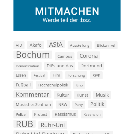
AStA
Akafö
AfD
Ausstellung
Blickwinkel
Bochum
Corona
Campus
Dortmund
Diës und das
Demonstration
Film
Essen
Forschung
FSVK
Festival
Fußball
Hochschulpolitik
Kino
Kommentar
Musik
Kultur
Kunst
Politik
Musisches Zentrum
NRW
Party
Rassismus
Polizei
Protest
Rezension
RUB
Ruhr-Uni