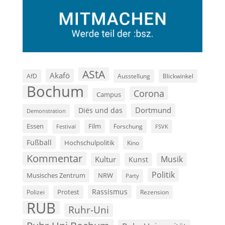
AStA
Akafö
AfD
Ausstellung
Blickwinkel
Bochum
Corona
Campus
Dortmund
Diës und das
Demonstration
Film
Essen
Forschung
FSVK
Festival
Fußball
Hochschulpolitik
Kino
Kommentar
Musik
Kultur
Kunst
Politik
Musisches Zentrum
NRW
Party
Rassismus
Polizei
Protest
Rezension
RUB
Ruhr-Uni