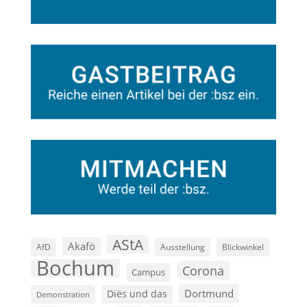
AStA
Akafö
AfD
Ausstellung
Blickwinkel
Bochum
Corona
Campus
Dortmund
Diës und das
Demonstration