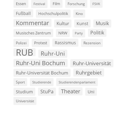
Film
Essen
Forschung
FSVK
Festival
Fußball
Hochschulpolitik
Kino
Kommentar
Musik
Kultur
Kunst
Politik
Musisches Zentrum
NRW
Party
Rassismus
Polizei
Protest
Rezension
RUB
Ruhr-Uni
Ruhr-Uni Bochum
Ruhr-Universität
Ruhrgebiet
Ruhr-Universität Bochum
Sport
Studierende
Studierendenparlament
Theater
StuPa
Studium
Uni
Universität