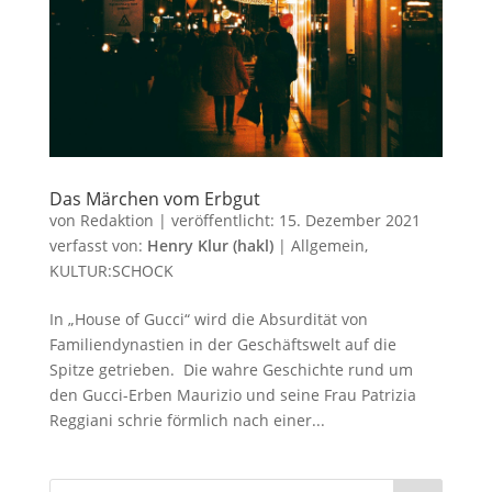
Das Märchen vom Erbgut
von
Redaktion
|
veröffentlicht:
15. Dezember 2021
verfasst von:
Henry Klur (hakl)
|
Allgemein
,
KULTUR:SCHOCK
In „House of Gucci“ wird die Absurdität von
Familiendynastien in der Geschäftswelt auf die
Spitze getrieben. Die wahre Geschichte rund um
den Gucci-Erben Maurizio und seine Frau Patrizia
Reggiani schrie förmlich nach einer...