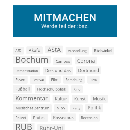
AStA
Akafö
AfD
Ausstellung
Blickwinkel
Bochum
Corona
Campus
Dortmund
Diës und das
Demonstration
Film
Essen
Forschung
FSVK
Festival
Fußball
Hochschulpolitik
Kino
Kommentar
Musik
Kultur
Kunst
Politik
Musisches Zentrum
NRW
Party
Rassismus
Polizei
Protest
Rezension
RUB
Ruhr-Uni