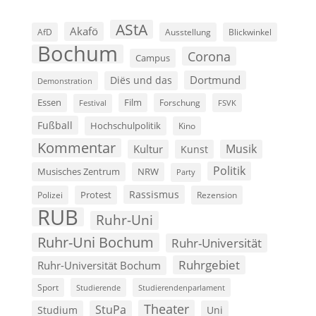
AStA
Akafö
AfD
Ausstellung
Blickwinkel
Bochum
Corona
Campus
Dortmund
Diës und das
Demonstration
Film
Essen
Forschung
FSVK
Festival
Fußball
Hochschulpolitik
Kino
Kommentar
Musik
Kultur
Kunst
Politik
Musisches Zentrum
NRW
Party
Rassismus
Polizei
Protest
Rezension
RUB
Ruhr-Uni
Ruhr-Uni Bochum
Ruhr-Universität
Ruhrgebiet
Ruhr-Universität Bochum
Sport
Studierende
Studierendenparlament
Theater
StuPa
Studium
Uni