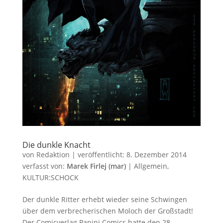
Die dunkle Knacht
von
Redaktion
|
veröffentlicht:
8. Dezember 2014
verfasst von:
Marek Firlej (mar)
|
Allgemein
,
KULTUR:SCHOCK
Der dunkle Ritter erhebt wieder seine Schwingen
über dem verbrecherischen Moloch der Großstadt!
Der Comicverlag Panini Comics hatte den 28.