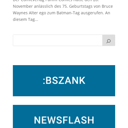
November anlässlich des 75. Geburtstags von Bruce
Waynes Alter ego zum Batman-Tag ausgerufen. An
diesem Tag...