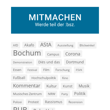
AStA
Akafö
AfD
Ausstellung
Blickwinkel
Bochum
Corona
Campus
Dortmund
Diës und das
Demonstration
Film
Essen
Forschung
FSVK
Festival
Fußball
Hochschulpolitik
Kino
Kommentar
Musik
Kultur
Kunst
Politik
Musisches Zentrum
NRW
Party
Rassismus
Polizei
Protest
Rezension
RUB