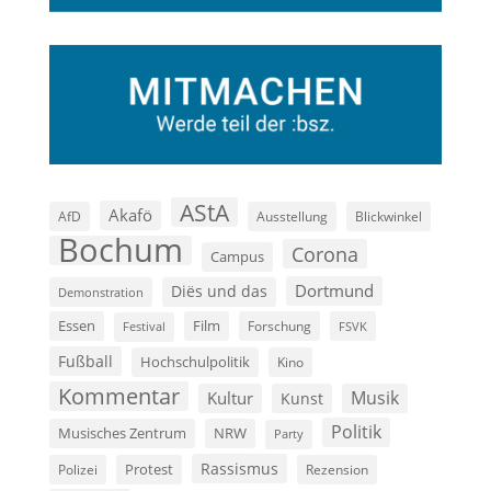
AStA
Akafö
AfD
Ausstellung
Blickwinkel
Bochum
Corona
Campus
Dortmund
Diës und das
Demonstration
Film
Essen
Forschung
FSVK
Festival
Fußball
Hochschulpolitik
Kino
Kommentar
Musik
Kultur
Kunst
Politik
Musisches Zentrum
NRW
Party
Rassismus
Polizei
Protest
Rezension