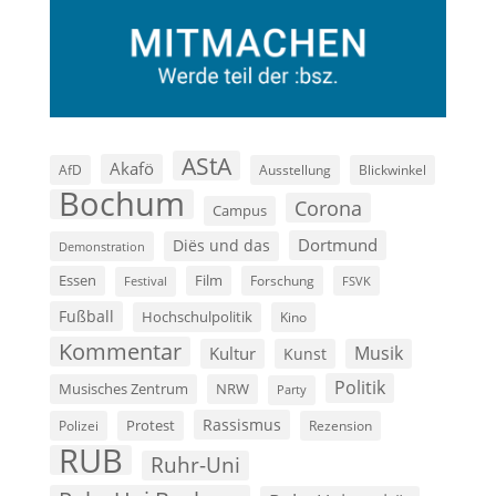
AStA
Akafö
AfD
Ausstellung
Blickwinkel
Bochum
Corona
Campus
Dortmund
Diës und das
Demonstration
Film
Essen
Forschung
FSVK
Festival
Fußball
Hochschulpolitik
Kino
Kommentar
Musik
Kultur
Kunst
Politik
Musisches Zentrum
NRW
Party
Rassismus
Polizei
Protest
Rezension
RUB
Ruhr-Uni