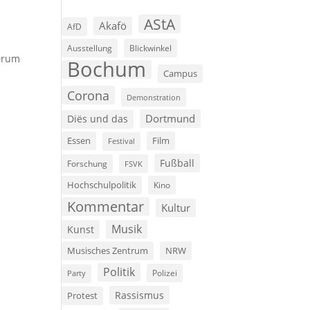
AStA
Akafö
AfD
Ausstellung
Blickwinkel
 Drum
Bochum
Campus
Corona
Demonstration
Dortmund
Diës und das
Film
Essen
Festival
Fußball
Forschung
FSVK
Hochschulpolitik
Kino
Kommentar
Kultur
Musik
Kunst
Musisches Zentrum
NRW
Politik
Polizei
Party
Rassismus
Protest