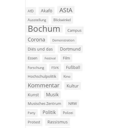
AStA
Akafö
AfD
Ausstellung
Blickwinkel
Bochum
Campus
Corona
Demonstration
Dortmund
Diës und das
Film
Essen
Festival
Fußball
Forschung
FSVK
Hochschulpolitik
Kino
Kommentar
Kultur
Musik
Kunst
Musisches Zentrum
NRW
Politik
Polizei
Party
Rassismus
Protest