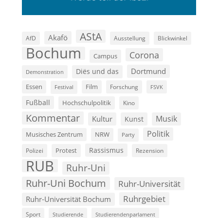
AStA
Akafö
AfD
Ausstellung
Blickwinkel
Bochum
Corona
Campus
Dortmund
Diës und das
Demonstration
Film
Essen
Forschung
FSVK
Festival
Fußball
Hochschulpolitik
Kino
Kommentar
Musik
Kultur
Kunst
Politik
Musisches Zentrum
NRW
Party
Rassismus
Polizei
Protest
Rezension
RUB
Ruhr-Uni
Ruhr-Uni Bochum
Ruhr-Universität
Ruhrgebiet
Ruhr-Universität Bochum
Sport
Studierende
Studierendenparlament