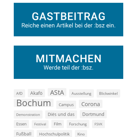
AStA
Akafö
AfD
Ausstellung
Blickwinkel
Bochum
Corona
Campus
Dortmund
Diës und das
Demonstration
Film
Essen
Forschung
FSVK
Festival
Fußball
Hochschulpolitik
Kino