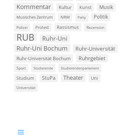
Kommentar
Musik
Kultur
Kunst
Politik
Musisches Zentrum
NRW
Party
Rassismus
Polizei
Protest
Rezension
RUB
Ruhr-Uni
Ruhr-Uni Bochum
Ruhr-Universität
Ruhrgebiet
Ruhr-Universität Bochum
Sport
Studierende
Studierendenparlament
Theater
StuPa
Studium
Uni
Universität