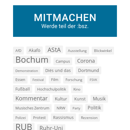
AStA
Akafö
AfD
Ausstellung
Blickwinkel
Bochum
Corona
Campus
Dortmund
Diës und das
Demonstration
Film
Essen
Forschung
FSVK
Festival
Fußball
Hochschulpolitik
Kino
Kommentar
Musik
Kultur
Kunst
Politik
Musisches Zentrum
NRW
Party
Rassismus
Polizei
Protest
Rezension
RUB
Ruhr-Uni