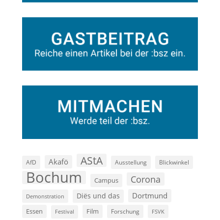
AStA
Akafö
AfD
Ausstellung
Blickwinkel
Bochum
Corona
Campus
Dortmund
Diës und das
Demonstration
Film
Essen
Forschung
FSVK
Festival