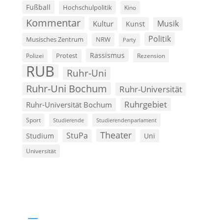
Fußball
Hochschulpolitik
Kino
Kommentar
Musik
Kultur
Kunst
Politik
Musisches Zentrum
NRW
Party
Rassismus
Polizei
Protest
Rezension
RUB
Ruhr-Uni
Ruhr-Uni Bochum
Ruhr-Universität
Ruhrgebiet
Ruhr-Universität Bochum
Sport
Studierende
Studierendenparlament
Theater
StuPa
Studium
Uni
Universität