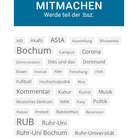
AStA
Akafö
AfD
Ausstellung
Blickwinkel
Bochum
Corona
Campus
Dortmund
Diës und das
Demonstration
Film
Essen
Forschung
FSVK
Festival
Fußball
Hochschulpolitik
Kino
Kommentar
Musik
Kultur
Kunst
Politik
Musisches Zentrum
NRW
Party
Rassismus
Polizei
Protest
Rezension
RUB
Ruhr-Uni
Ruhr-Uni Bochum
Ruhr-Universität