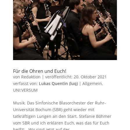
Für die Ohren und Euch!
von
Redaktion
|
veröffentlicht:
20. Oktober 2021
verfasst von:
Lukas Quentin (luq)
|
Allgemein
,
UNI:VERSUM
Musik. Das Sinfonische Blasorchester der Ruhr-
Universität Bochum (SBR) geht wieder mit
tatkräftigen Lungen an den Start. Stefanie Böhmer
vom SBR und ich erklären Euch, was das für Euch
heißt! „Wir sind jetzt auf der...