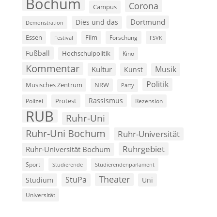
Bochum
Corona
Campus
Dortmund
Diës und das
Demonstration
Film
Essen
Forschung
FSVK
Festival
Fußball
Hochschulpolitik
Kino
Kommentar
Musik
Kultur
Kunst
Politik
Musisches Zentrum
NRW
Party
Rassismus
Polizei
Protest
Rezension
RUB
Ruhr-Uni
Ruhr-Uni Bochum
Ruhr-Universität
Ruhrgebiet
Ruhr-Universität Bochum
Sport
Studierende
Studierendenparlament
Theater
StuPa
Studium
Uni
Universität