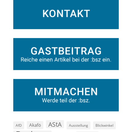
AStA
Akafö
AfD
Ausstellung
Blickwinkel