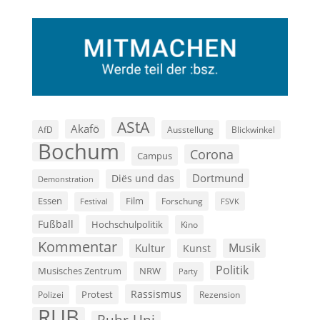
AStA
Akafö
AfD
Ausstellung
Blickwinkel
Bochum
Corona
Campus
Dortmund
Diës und das
Demonstration
Film
Essen
Forschung
FSVK
Festival
Fußball
Hochschulpolitik
Kino
Kommentar
Musik
Kultur
Kunst
Politik
Musisches Zentrum
NRW
Party
Rassismus
Polizei
Protest
Rezension
RUB