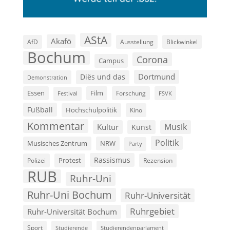
AStA
Akafö
AfD
Ausstellung
Blickwinkel
Bochum
Corona
Campus
Dortmund
Diës und das
Demonstration
Film
Essen
Forschung
FSVK
Festival
Fußball
Hochschulpolitik
Kino
Kommentar
Musik
Kultur
Kunst
Politik
Musisches Zentrum
NRW
Party
Rassismus
Polizei
Protest
Rezension
RUB
Ruhr-Uni
Ruhr-Uni Bochum
Ruhr-Universität
Ruhrgebiet
Ruhr-Universität Bochum
Sport
Studierende
Studierendenparlament