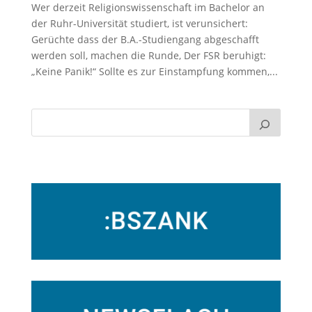
Wer derzeit Religionswissenschaft im Bachelor an
der Ruhr-Universität studiert, ist verunsichert:
Gerüchte dass der B.A.-Studiengang abgeschafft
werden soll, machen die Runde, Der FSR beruhigt:
„Keine Panik!“ Sollte es zur Einstampfung kommen,...