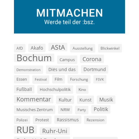
AStA
Akafö
AfD
Ausstellung
Blickwinkel
Bochum
Corona
Campus
Dortmund
Diës und das
Demonstration
Film
Essen
Forschung
FSVK
Festival
Fußball
Hochschulpolitik
Kino
Kommentar
Musik
Kultur
Kunst
Politik
Musisches Zentrum
NRW
Party
Rassismus
Polizei
Protest
Rezension
RUB
Ruhr-Uni