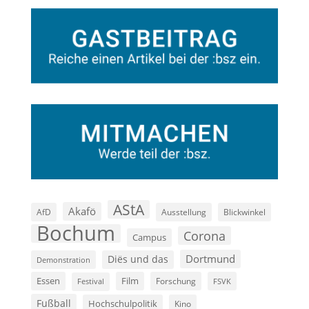
AStA
Akafö
AfD
Ausstellung
Blickwinkel
Bochum
Corona
Campus
Dortmund
Diës und das
Demonstration
Film
Essen
Forschung
FSVK
Festival
Fußball
Hochschulpolitik
Kino