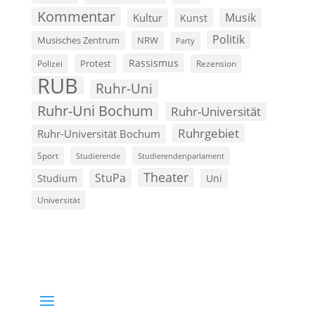
Kommentar
Musik
Kultur
Kunst
Politik
Musisches Zentrum
NRW
Party
Rassismus
Polizei
Protest
Rezension
RUB
Ruhr-Uni
Ruhr-Uni Bochum
Ruhr-Universität
Ruhrgebiet
Ruhr-Universität Bochum
Sport
Studierende
Studierendenparlament
Theater
StuPa
Studium
Uni
Universität