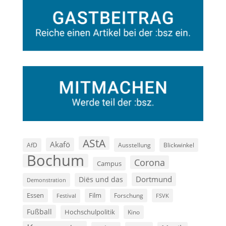
AStA
Akafö
AfD
Ausstellung
Blickwinkel
Bochum
Corona
Campus
Dortmund
Diës und das
Demonstration
Film
Essen
Forschung
FSVK
Festival
Fußball
Hochschulpolitik
Kino