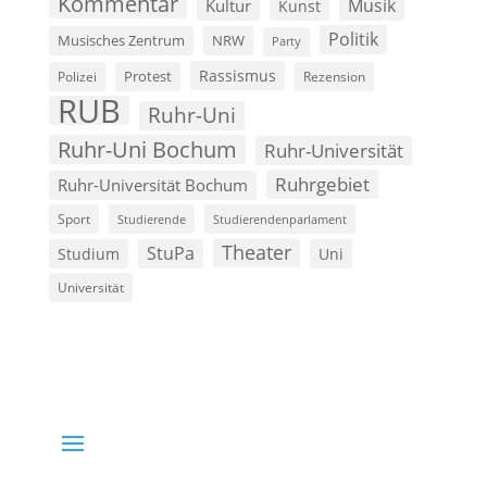
Kommentar
Musik
Kultur
Kunst
Politik
Musisches Zentrum
NRW
Party
Rassismus
Polizei
Protest
Rezension
RUB
Ruhr-Uni
Ruhr-Uni Bochum
Ruhr-Universität
Ruhrgebiet
Ruhr-Universität Bochum
Sport
Studierende
Studierendenparlament
Theater
StuPa
Studium
Uni
Universität