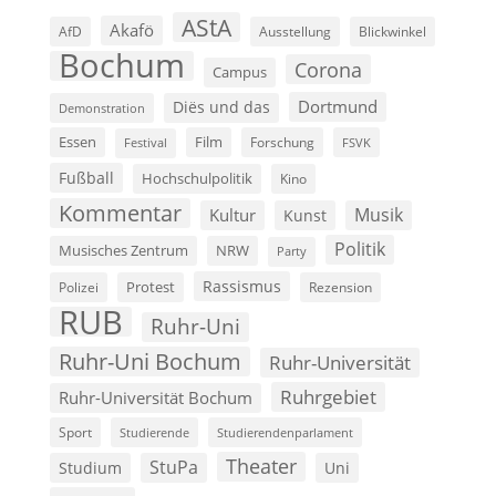
AStA
Akafö
AfD
Ausstellung
Blickwinkel
Bochum
Corona
Campus
Dortmund
Diës und das
Demonstration
Film
Essen
Forschung
FSVK
Festival
Fußball
Hochschulpolitik
Kino
Kommentar
Musik
Kultur
Kunst
Politik
Musisches Zentrum
NRW
Party
Rassismus
Polizei
Protest
Rezension
RUB
Ruhr-Uni
Ruhr-Uni Bochum
Ruhr-Universität
Ruhrgebiet
Ruhr-Universität Bochum
Sport
Studierende
Studierendenparlament
Theater
StuPa
Studium
Uni