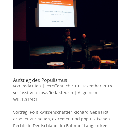
Aufstieg des Populismus
von
Redaktion
|
veröffentlicht:
10. Dezember 2018
verfasst von:
:bsz-RedakteurIn
|
Allgemein
,
WELT:STADT
Vortrag. Politikwissenschaftler Richard Gebhardt
arbeitet zur neuen, extremen und populistischen
Rechte in Deutschland. Im Bahnhof Langendreer