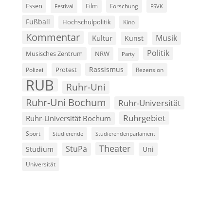
Film
Essen
Forschung
FSVK
Festival
Fußball
Hochschulpolitik
Kino
Kommentar
Musik
Kultur
Kunst
Politik
Musisches Zentrum
NRW
Party
Rassismus
Polizei
Protest
Rezension
RUB
Ruhr-Uni
Ruhr-Uni Bochum
Ruhr-Universität
Ruhrgebiet
Ruhr-Universität Bochum
Sport
Studierende
Studierendenparlament
Theater
StuPa
Studium
Uni
Universität