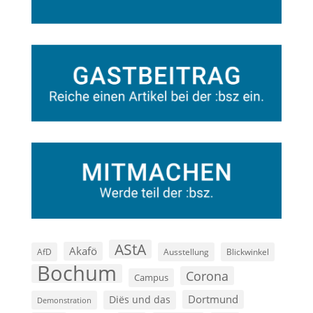
AStA
Akafö
AfD
Ausstellung
Blickwinkel
Bochum
Corona
Campus
Dortmund
Diës und das
Demonstration