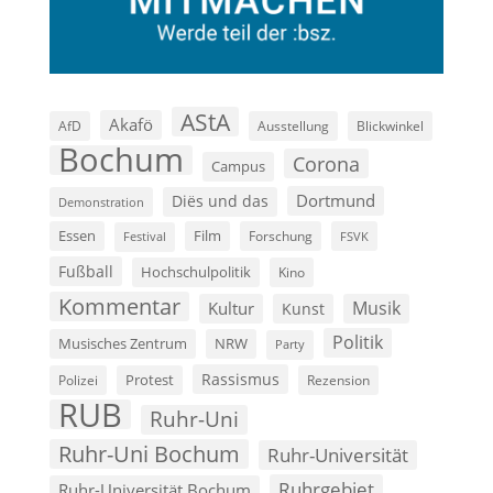
AStA
Akafö
AfD
Ausstellung
Blickwinkel
Bochum
Corona
Campus
Dortmund
Diës und das
Demonstration
Film
Essen
Forschung
FSVK
Festival
Fußball
Hochschulpolitik
Kino
Kommentar
Musik
Kultur
Kunst
Politik
Musisches Zentrum
NRW
Party
Rassismus
Polizei
Protest
Rezension
RUB
Ruhr-Uni
Ruhr-Uni Bochum
Ruhr-Universität
Ruhrgebiet
Ruhr-Universität Bochum