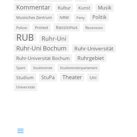
Kommentar
Musik
Kultur
Kunst
Politik
Musisches Zentrum
NRW
Party
Rassismus
Polizei
Protest
Rezension
RUB
Ruhr-Uni
Ruhr-Uni Bochum
Ruhr-Universität
Ruhrgebiet
Ruhr-Universität Bochum
Sport
Studierende
Studierendenparlament
Theater
StuPa
Studium
Uni
Universität