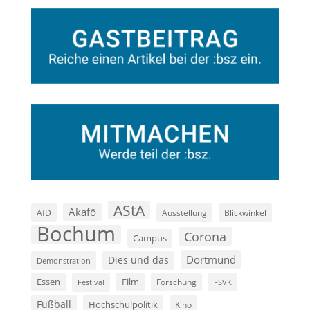
AStA
Akafö
AfD
Ausstellung
Blickwinkel
Bochum
Corona
Campus
Dortmund
Diës und das
Demonstration
Film
Essen
Forschung
FSVK
Festival
Fußball
Hochschulpolitik
Kino