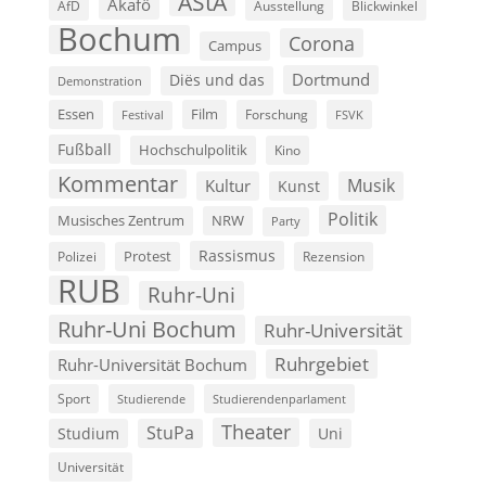
AStA
Akafö
AfD
Ausstellung
Blickwinkel
Bochum
Corona
Campus
Dortmund
Diës und das
Demonstration
Film
Essen
Forschung
FSVK
Festival
Fußball
Hochschulpolitik
Kino
Kommentar
Musik
Kultur
Kunst
Politik
Musisches Zentrum
NRW
Party
Rassismus
Polizei
Protest
Rezension
RUB
Ruhr-Uni
Ruhr-Uni Bochum
Ruhr-Universität
Ruhrgebiet
Ruhr-Universität Bochum
Sport
Studierende
Studierendenparlament
Theater
StuPa
Studium
Uni
Universität