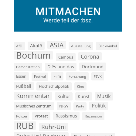
AStA
Akafö
AfD
Ausstellung
Blickwinkel
Bochum
Corona
Campus
Dortmund
Diës und das
Demonstration
Film
Essen
Forschung
FSVK
Festival
Fußball
Hochschulpolitik
Kino
Kommentar
Musik
Kultur
Kunst
Politik
Musisches Zentrum
NRW
Party
Rassismus
Polizei
Protest
Rezension
RUB
Ruhr-Uni