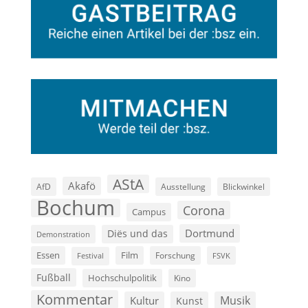
AStA
Akafö
AfD
Ausstellung
Blickwinkel
Bochum
Corona
Campus
Dortmund
Diës und das
Demonstration
Film
Essen
Forschung
FSVK
Festival
Fußball
Hochschulpolitik
Kino
Kommentar
Musik
Kultur
Kunst