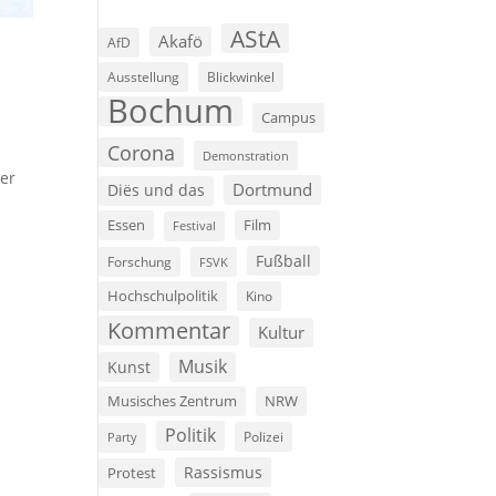
AStA
Akafö
AfD
Ausstellung
Blickwinkel
Bochum
Campus
Corona
Demonstration
ner
Dortmund
Diës und das
Film
Essen
Festival
Fußball
Forschung
FSVK
Hochschulpolitik
Kino
Kommentar
Kultur
Musik
Kunst
Musisches Zentrum
NRW
Politik
Polizei
Party
Rassismus
Protest