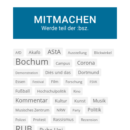
AStA
Akafö
AfD
Ausstellung
Blickwinkel
Bochum
Corona
Campus
Dortmund
Diës und das
Demonstration
Film
Essen
Forschung
FSVK
Festival
Fußball
Hochschulpolitik
Kino
Kommentar
Musik
Kultur
Kunst
Politik
Musisches Zentrum
NRW
Party
Rassismus
Polizei
Protest
Rezension
RUB