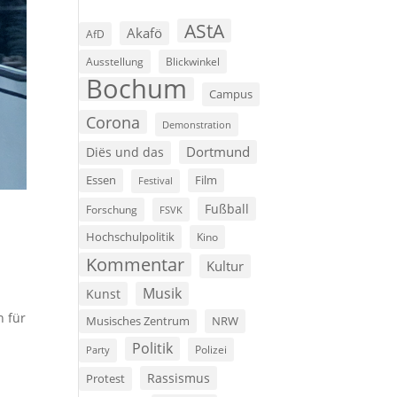
AStA
Akafö
AfD
Ausstellung
Blickwinkel
Bochum
Campus
Corona
Demonstration
Dortmund
Diës und das
Film
Essen
Festival
Fußball
Forschung
FSVK
Hochschulpolitik
Kino
Kommentar
Kultur
Musik
Kunst
n für
Musisches Zentrum
NRW
Politik
Polizei
Party
Rassismus
Protest