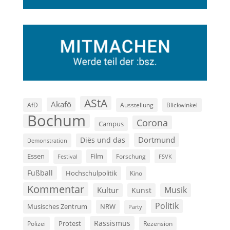
AStA
Akafö
AfD
Ausstellung
Blickwinkel
Bochum
Corona
Campus
Dortmund
Diës und das
Demonstration
Film
Essen
Forschung
FSVK
Festival
Fußball
Hochschulpolitik
Kino
Kommentar
Musik
Kultur
Kunst
Politik
Musisches Zentrum
NRW
Party
Rassismus
Polizei
Protest
Rezension