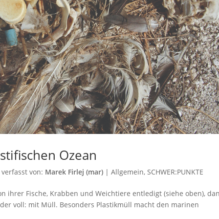
stifischen Ozean
verfasst von:
Marek Firlej (mar)
|
Allgemein
,
SCHWER:PUNKTE
 ihrer Fische, Krabben und Weichtiere entledigt (siehe oben), da
er voll: mit Müll. Besonders Plastikmüll macht den marinen