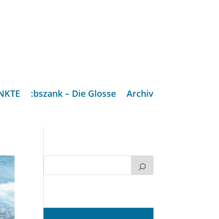
NKTE
:bszank – Die Glosse
Archiv