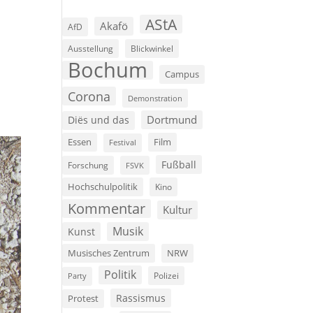
AStA
Akafö
AfD
Ausstellung
Blickwinkel
Bochum
Campus
Corona
Demonstration
Dortmund
Diës und das
Film
Essen
Festival
Fußball
Forschung
FSVK
Hochschulpolitik
Kino
Kommentar
Kultur
Musik
Kunst
Musisches Zentrum
NRW
Politik
Polizei
Party
Rassismus
Protest